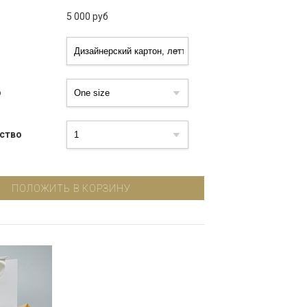
5 000
руб
р
ство