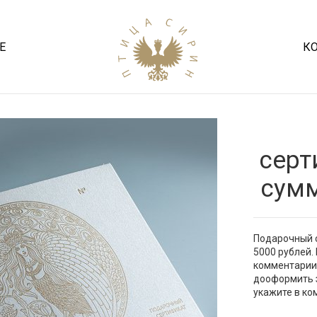
Е
К
серт
сумм
Подарочный 
5000 рублей.
комментарии 
дооформить з
укажите в ко