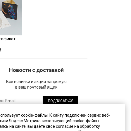
тификат
б
Новости с доставкой
Все новинки и акции напрямую
в ваш почтовый ящик
жимая на кнопку "Подписаться", вы даете
использует cookie-файлы. К cайту подключен сервис веб-
огласие на
обработку своих персональных
тики Яндекс.Метрика, использующий cookie-файлы.
анных
.
ясь на сайте, вы даёте свое согласие на обработку