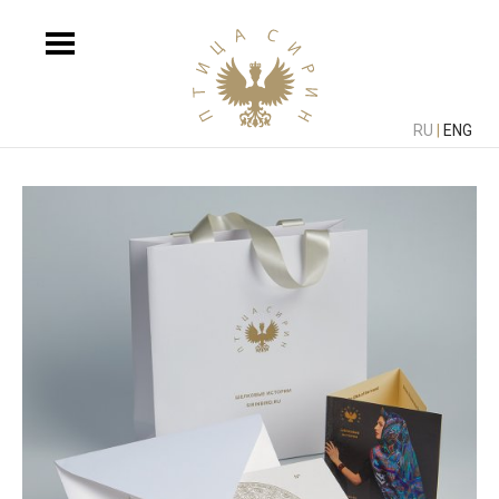
RU
|
ENG