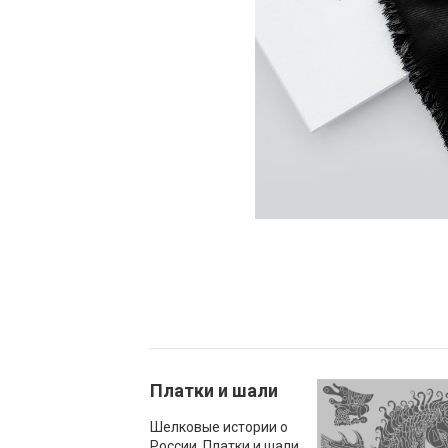
Платки и шали
Шелковые истории о
России. Платки и шали