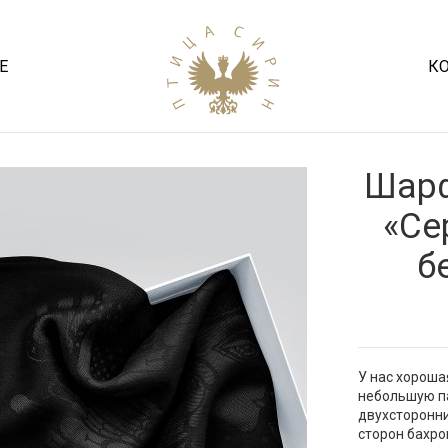
Е
К
Шарф
«Се
б
У нас хороша
небольшую па
двухсторонни
сторон бахро