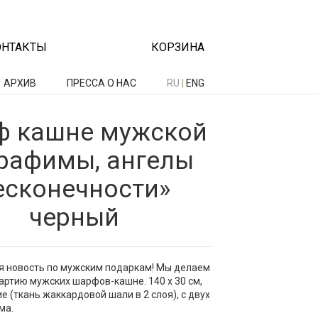
ОНТАКТЫ
КОРЗИНА
АРХИВ
ПРЕССА О НАС
RU
|
ENG
 кашне мужской
рафимы, ангелы
есконечности»
черный
я новость по мужским подаркам! Мы делаем
ртию мужских шарфов-кашне. 140 х 30 см,
е (ткань жаккардовой шали в 2 слоя), с двух
ма.