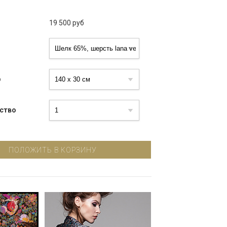
19 500
руб
р
ство