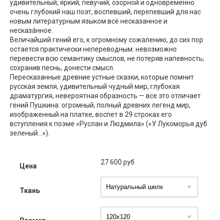
удивительный, яркий, певучий, озорной и одновременно
очень глубокий наш поэт, воспевший, перепевший для нас
новым литературным языком всё несказанное и
несказáнное.
Величайший гений его, к огромному сожалению, до сих пор
остается практически непереводным: невозможно
перевести всю семантику смыслов, не потеряв напевность;
сохранив песнь, донести смысл.
Пересказанные древние устные сказки, которые помнит
русская земля, удивительный чудный мир, глубокая
драматургия, невероятная образность — все это отличает
гений Пушкина: огромный, полный древних легенд мир,
изображенный на платке, воспет в 29 строках его
вступления к поэме «Руслан и Людмила» («У Лукоморья дуб
зеленый...»).
27 600
руб
Цена
Ткань