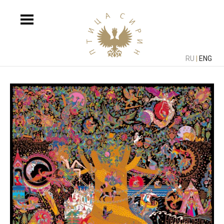
RU
|
ENG