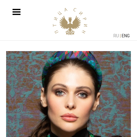
RU
|
ENG