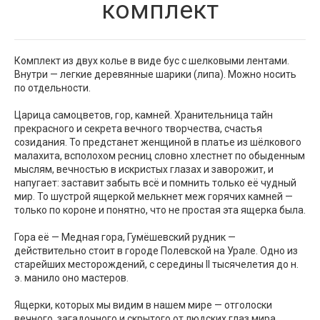
комплект
Комплект из двух колье в виде бус с шелковыми лентами.
Внутри — легкие деревянные шарики (липа). Можно носить
по отдельности.
Царица самоцветов, гор, камней. Хранительница тайн
прекрасного и секрета вечного творчества, счастья
созидания. То предстанет женщиной в платье из шёлкового
малахита, всполохом ресниц словно хлестнет по обыденным
мыслям, вечностью в искристых глазах и заворожит, и
напугает: заставит забыть всё и помнить только её чудный
мир. То шустрой ящеркой мелькнет меж горячих камней —
только по короне и понятно, что не простая эта ящерка была.
Гора её — Медная гора, Гумёшевский рудник —
действительно стоит в городе Полевской на Урале. Одно из
старейших месторождений, с середины II тысячелетия до н.
э. манило оно мастеров.
Ящерки, которых мы видим в нашем мире — отголоски
вечного, загадочного и скрытого от людских глаз мира