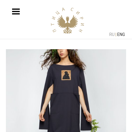
RU
|
ENG