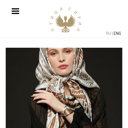
RU
|
ENG