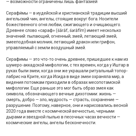
— возможности ограничены лишь фантазией
Серафи́мы — в иудейской и христианской традиции высший
ангельский чин, ангелы, стоящие вокруг бога. Носители
божественного огня любви, сжигающего и очищающего.
Древнее слово «сараф» (śārāf, śərāfîm) имеет несколько
значений: пылающий, огненный; змей, летающий змей,
змееподобная молния; летающий дракон или грифон,
управляемый с земли воздушный змей.
Серафимы — это что-то очень древнее, пришедшее к нам из
шумеро-аккадской мифологии, с тех времен, когда у Иштар в
руках были змеи, когда они же украшали ритуальный топор-
лабрис на Крите, когда Исида в виде змеи охраняла мир, а
видения потомкам приходили в образах месопотамской
мифологии. Еще раньше это мог быть образ змея как
символа, обозначающего вечные дихотомии: жизнь —
смерть, добро — зло, мудрость — страсть, сохранение —
разрушение. Поэтому, наверное, они и нарисовались весной
2020 года вместе с космической вечностью, черными
дырами и звездной пылью в песочных часах вечности —
космические ангелы, ангелы бесконечности.