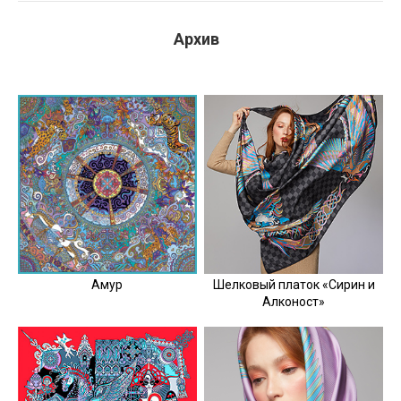
Архив
Амур
Шелковый платок «Сирин и
Алконост»