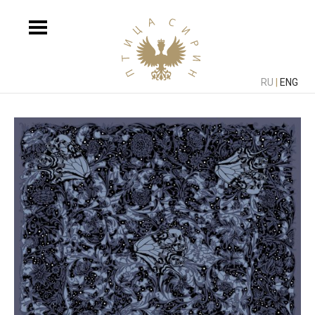
RU
|
ENG