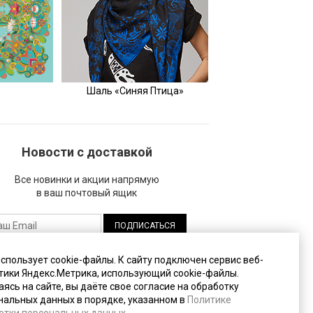
Шаль «Синяя Птица»
Новости с доставкой
Все новинки и акции напрямую
в ваш почтовый ящик
жимая на кнопку "Подписаться", вы даете
использует cookie-файлы. К cайту подключен сервис веб-
огласие на
обработку своих персональных
тики Яндекс.Метрика, использующий cookie-файлы.
анных
.
ясь на сайте, вы даёте свое согласие на обработку
нальных данных в порядке, указанном в
Политике