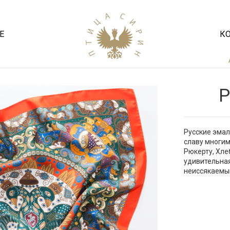
Е
К
Р
Русские эмал
славу многим
Рюкерту, Хле
удивительная
неиссякаемый