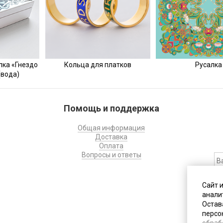
лка «Гнездо
Кольца для платков
Русалка
(вода)
Помощь и поддержка
Общая информация
Доставка
Оплата
Вопросы и ответы
На
Сайт 
с
анали
д
Остава
персо