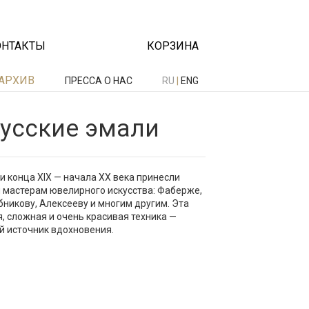
ОНТАКТЫ
КОРЗИНА
АРХИВ
ПРЕССА О НАС
RU
|
ENG
усские эмали
и конца XIX — начала XX века принесли
 мастерам ювелирного искусства: Фаберже,
бникову, Алексееву и многим другим. Эта
, сложная и очень красивая техника —
 источник вдохновения.